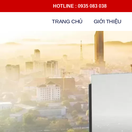
HOTLINE : 0935 083 038 Đ
Chuyển
TRANG CHỦ
GIỚI THIỆU
tới
nội
dung