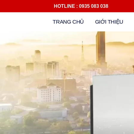
HOTLINE : 0935 083 038 Đ
Chuyển
TRANG CHỦ
GIỚI THIỆU
tới
nội
dung