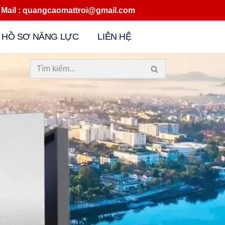
quangcaomattroi@gmail.com
HỒ SƠ NĂNG LỰC
LIÊN HỆ