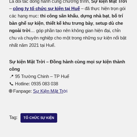
Là đối tác đồng hành cùng chương trình,
Sự kiện Mặt Trời
–
công ty tổ chức sự kiện tại Huế
– đã thực hiện trọn gói
các hạng mục:
thi công sân khấu
,
dựng nhà bạt
,
bố trí
bàn ghế sự kiện
,
thiết kế khu trưng bày
,
setup dù che
ngoài trời
… góp phần tạo nên không gian hiện đại, chỉn
chu và chuyên nghiệp cho một trong những sự kiện nổi bật
nhất năm 2021 tại Huế.
Sự kiện Mặt Trời – Đồng hành cùng mọi sự kiện thành
công
📍 95 Trường Chinh – TP Huế
📞 Hotline: 0935 083 038
🌐 Fanpage:
Sự Kiện Mặt Tr
ời
Tag:
TỔ CHỨC SỰ KIỆN