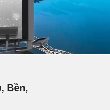
, Bền,