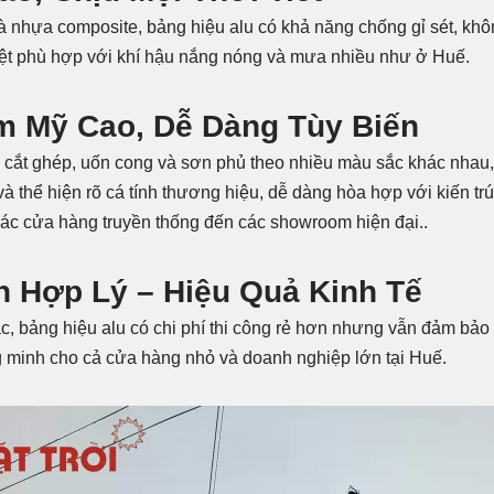
à nhựa composite, bảng hiệu alu có khả năng chống gỉ sét, kh
biệt phù hợp với khí hậu nắng nóng và mưa nhiều như ở Huế.
ẩm Mỹ Cao, Dễ Dàng Tùy Biến
p cắt ghép, uốn cong và sơn phủ theo nhiều màu sắc khác nhau, 
 và thể hiện rõ cá tính thương hiệu, dễ dàng hòa hợp với kiến tr
 các cửa hàng truyền thống đến các showroom hiện đại..
h Hợp Lý – Hiệu Quả Kinh Tế
ác, bảng hiệu alu có chi phí thi công rẻ hơn nhưng vẫn đảm bảo
g minh cho cả cửa hàng nhỏ và doanh nghiệp lớn tại Huế.