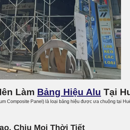
 Nên Làm
Bảng Hiệu Alu
Tại H
num Composite Panel) là loại bảng hiệu được ưa chuộng tại H
ao, Chịu Mọi Thời Tiết