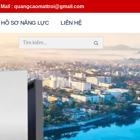
quangcaomattroi@gmail.com
HỒ SƠ NĂNG LỰC
LIÊN HỆ