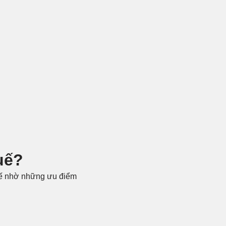
uế?
uế nhờ những ưu điểm