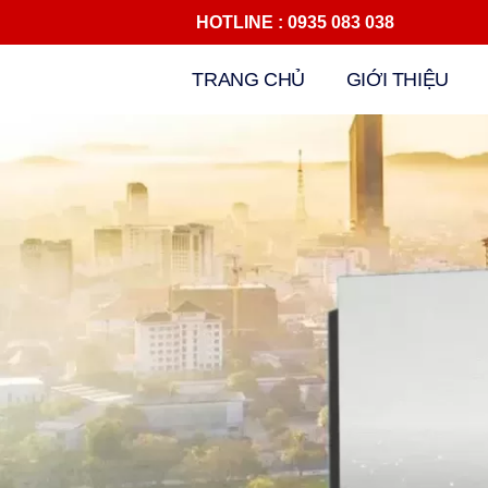
HOTLINE : 0935 083 038 Đ
Chuyển
TRANG CHỦ
GIỚI THIỆU
tới
nội
dung