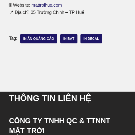
🌐 Website:
mattroihue.com
📍 Địa chỉ: 95 Trường Chinh – TP Huế
Tag:
IN ẤN QUẢNG CÁO
IN BẠT
IN DECAL
THÔNG TIN LIÊN HỆ
CÔNG TY TNHH QC & TTNNT
MẶT TRỜI