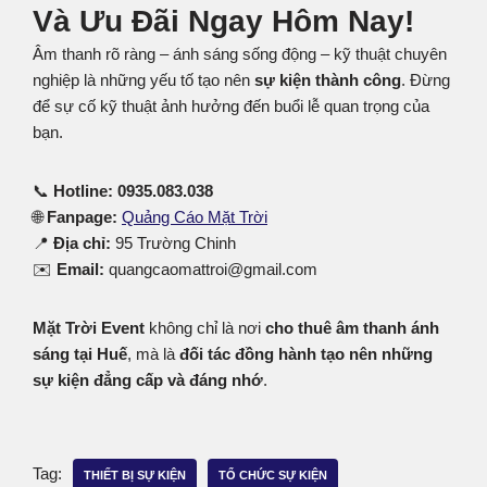
Và Ưu Đãi Ngay Hôm Nay!
Âm thanh rõ ràng – ánh sáng sống động – kỹ thuật chuyên
nghiệp là những yếu tố tạo nên
sự kiện thành công
. Đừng
để sự cố kỹ thuật ảnh hưởng đến buổi lễ quan trọng của
bạn.
📞
Hotline: 0935.083.038
🌐
Fanpage:
Quảng Cáo Mặt Trời
📍
Địa chỉ:
95 Trường Chinh
✉️
Email:
quangcaomattroi@gmail.com
Mặt Trời Event
không chỉ là nơi
cho thuê âm thanh ánh
sáng tại Huế
, mà là
đối tác đồng hành tạo nên những
sự kiện đẳng cấp và đáng nhớ
.
Tag:
THIẾT BỊ SỰ KIỆN
TỔ CHỨC SỰ KIỆN