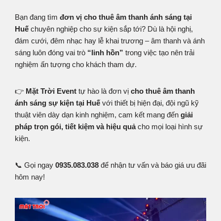
Bạn đang tìm
đơn vị cho thuê âm thanh ánh sáng tại
Huế
chuyên nghiệp cho sự kiện sắp tới? Dù là hội nghị,
đám cưới, đêm nhạc hay lễ khai trương – âm thanh và ánh
sáng luôn đóng vai trò
“linh hồn”
trong việc tạo nên trải
nghiệm ấn tượng cho khách tham dự.
👉
Mặt Trời Event
tự hào là đơn vị
cho thuê âm thanh
ánh sáng sự kiện tại Huế
với thiết bị hiện đại, đội ngũ kỹ
thuật viên dày dạn kinh nghiệm, cam kết mang đến
giải
pháp trọn gói, tiết kiệm và hiệu quả
cho mọi loại hình sự
kiện.
📞 Gọi ngay
0935.083.038
để nhận tư vấn và báo giá ưu đãi
hôm nay!