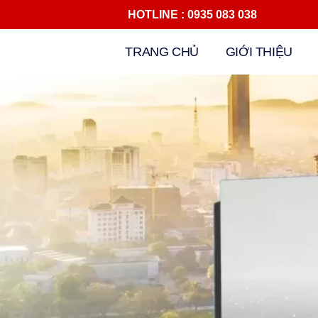
HOTLINE : 0935 083 038 Đ
Chuyển
TRANG CHỦ
GIỚI THIỆU
tới
nội
dung