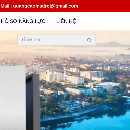
quangcaomattroi@gmail.com
HỒ SƠ NĂNG LỰC
LIÊN HỆ