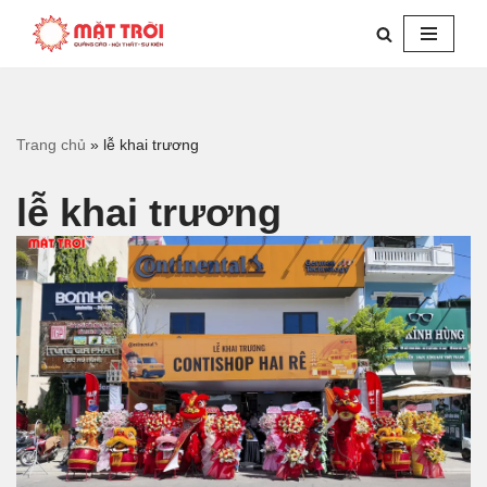
Chuyển
tới
nội
dung
Trang chủ
»
lễ khai trương
lễ khai trương