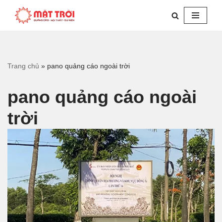
Chuyển
tới
nội
dung
Trang chủ
»
pano quảng cáo ngoài trời
pano quảng cáo ngoài
trời