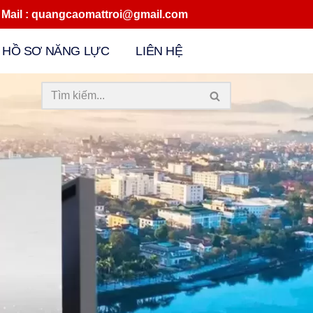
quangcaomattroi@gmail.com
HỒ SƠ NĂNG LỰC
LIÊN HỆ