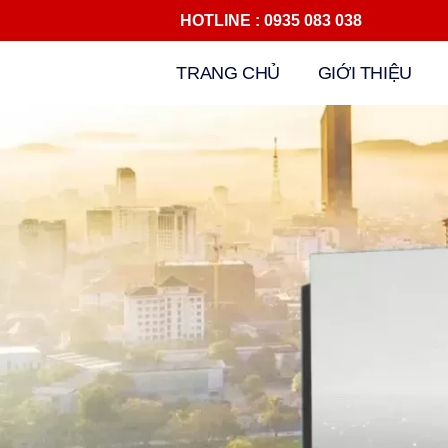
HOTLINE : 0935 083 038 Đ
Chuyển
TRANG CHỦ
GIỚI THIỆU
tới
nội
dung