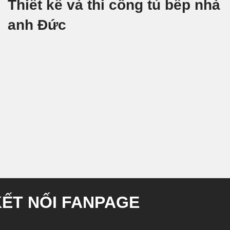
Thiết kế và thi công tủ bếp nhà
anh Đức
KẾT NỐI FANPAGE