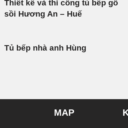
Thiết kế và thi công tủ bếp gỗ
sồi Hương An – Huế
Tủ bếp nhà anh Hùng
MAP