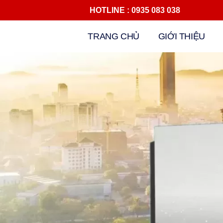
HOTLINE : 0935 083 038 Đ
Chuyển
TRANG CHỦ
GIỚI THIỆU
tới
nội
dung