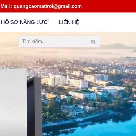
quangcaomattroi@gmail.com
HỒ SƠ NĂNG LỰC
LIÊN HỆ