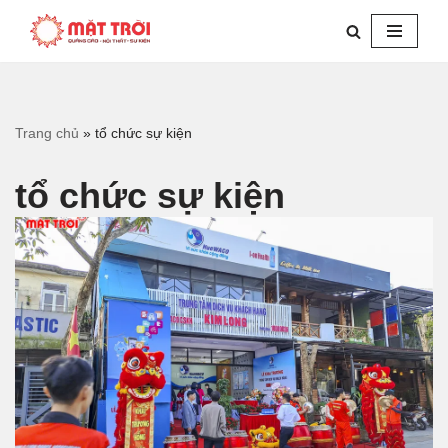
Chuyển
tới
nội
dung
Trang chủ
»
tổ chức sự kiện
tổ chức sự kiện